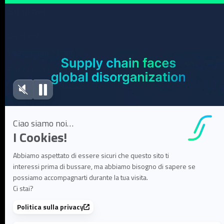
Su di noi
Su di noi
Leadership e team
Partner ed ecosistema
Opportunità di lavoro
Contattaci
Cookie settings
Informativa sulla privacy
Note legali
©2025 Flowlity. Tutti i diritti riservati