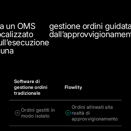
a un OMS
gestione ordini guidat
ocalizzato
dall’approvvigionamen
ull’esecuzione
 una
Software di
gestione ordini
Flowlity
tradizionale
Ordini allineati alla
Ordini gestiti in
realtà di
modo isolato
approvvigionamento