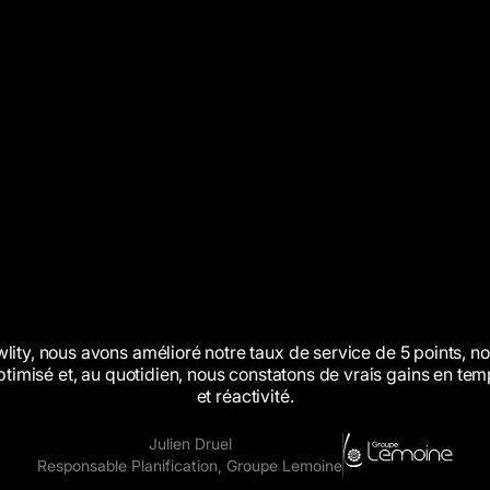
lity,
nous
avons
amélioré
notre
taux
de
service
de
5
points,
no
ptimisé
et,
au
quotidien,
nous
constatons
de
vrais
gains
en
tem
et
réactivité.
Julien Druel
Responsable Planification, Groupe Lemoine