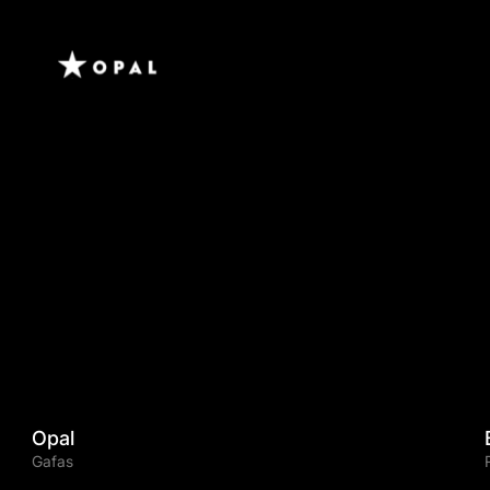
-30%
inventory reduction
Opal
Gafas