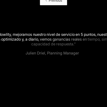
Previous
lowlity,
mejoramos
nuestro
nivel
de
servicio
en
5
puntos,
nuest
a
optimizado
y,
a
diario,
vemos
ganancias
reales
en
tiempo,
si
capacidad
de
respuesta.”
Julien Driel, Planning Manager