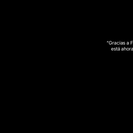
“Gracias
a
F
-50%
está
ahor
Reducción de inventario (espacio de
almacenamiento)