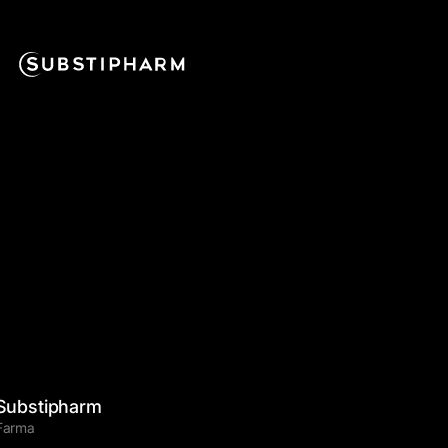
Substipharm
Farma