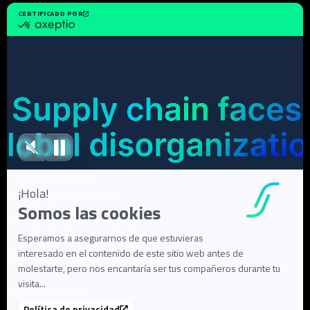
Industria del recambio
Manufactura
Recursos
Casos de éxito
Informes
Webinars
Artículos de blog
Preguntas Frecuentes
Documentación del usuario
Sobre nosotros
Sobre nosotros