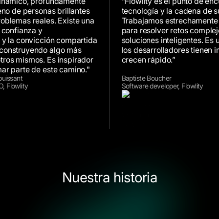
dinámico, profundamente
“Flowlity es el punto de enc
eno de personas brillantes
tecnología y la cadena de s
oblemas reales. Existe una
Trabajamos estrechamente 
e confianza y
para resolver retos comple
 y la convicción compartida
soluciones inteligentes. Es
construyendo algo más
los desarrolladores tienen 
tros mismos. Es inspirador
crecen rápido.”
ar parte de este camino."
puissant
Baptiste Boucher
O, Flowlity
Software developer, Flowlity
Nuestra historia