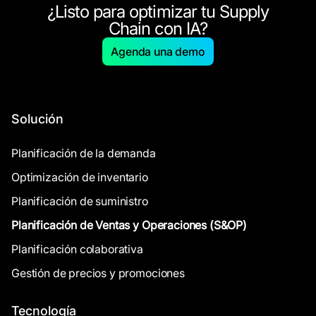
Por ejemplo, organizaciones como Danone, La
adopción y una planificación Supply Chain más
las recomendaciones, manteniendo el control de las
¿Listo para optimizar tu Supply
Redoute y Plum Living lograron reducciones
resiliente en comparación con los sistemas
decisiones.
sustanciales de inventario mejorando su rendimiento
tradicionales.
Chain con IA?
operativo con Flowlity.
Agenda una demo
Solución
Planificación de la demanda
Optimización de inventario
Planificación de suministro
Planificación de Ventas y Operaciones (S&OP)
Planificación colaborativa
Gestión de precios y promociones
Tecnología