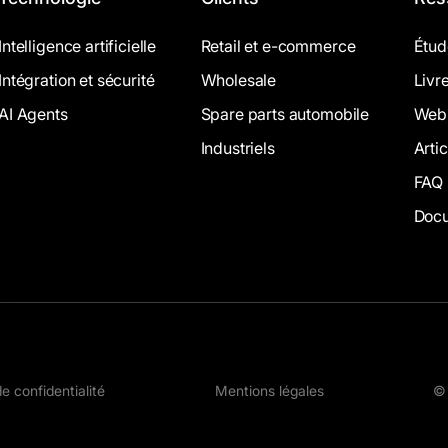
Intelligence artificielle
Retail et e-commerce
Étud
Intégration et sécurité
Wholesale
Livr
AI Agents
Spare parts automobile
Webi
Industriels
Arti
FAQ
Docu
de confidentialité
Mentions légales
© 