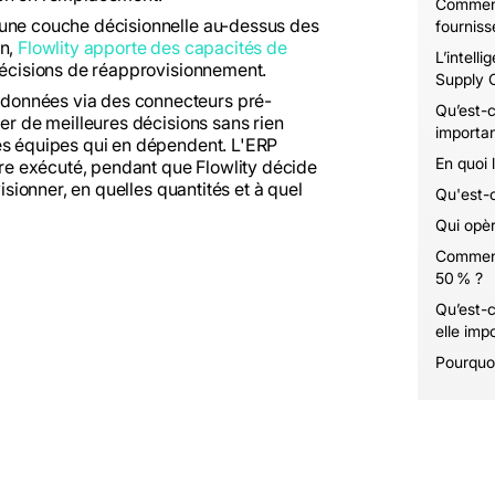
Comment 
 une couche décisionnelle au-dessus des
fourniss
on,
Flowlity apporte des capacités de
L’intelli
décisions de réapprovisionnement.
Supply 
données via des connecteurs pré-
Qu’est-c
ier de meilleures décisions sans rien
importan
les équipes qui en dépendent. L'ERP
En quoi l
être exécuté, pendant que Flowlity décide
isionner, en quelles quantités et à quel
Qu'est-c
Qui opèr
Comment
50 % ?
Qu’est-c
elle imp
Pourquoi