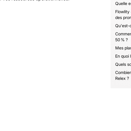
Quelle e
Flowlity
des pro
Qu'est-c
Comment
50 % ?
Mes plani
En quoi 
Quels son
Combien 
Relex ?