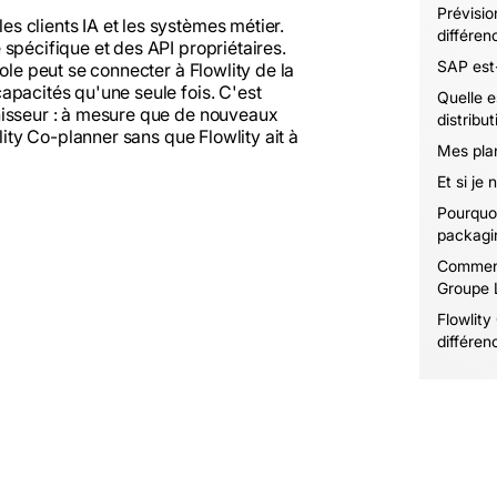
Prévisio
 clients IA et les systèmes métier.
différen
spécifique et des API propriétaires.
SAP est-
ole peut se connecter à Flowlity de la
apacités qu'une seule fois. C'est
Quelle e
nisseur : à mesure que de nouveaux
distribu
lity Co-planner sans que Flowlity ait à
Mes plani
Et si je
Pourquoi
packagin
Comment 
Groupe 
Flowlity
différen