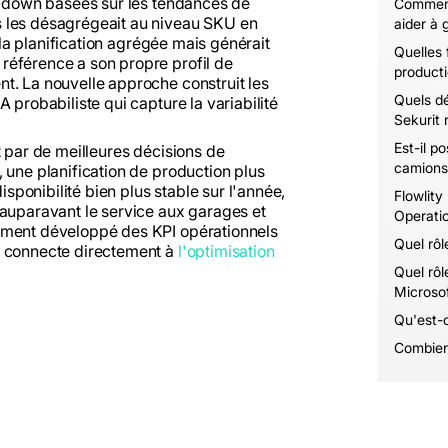
op-down basées sur les tendances de
Comment
s les désagrégeait au niveau SKU en
aider à 
r la planification agrégée mais générait
Quelles 
référence a son propre profil de
productio
t. La nouvelle approche construit les
Quels dé
 probabiliste qui capture la variabilité
Sekurit 
Est-il p
t par de meilleures décisions de
camions
 une planification de production plus
isponibilité bien plus stable sur l'année,
Flowlity
 auparavant le service aux garages et
Operatio
ement développé des KPI opérationnels
Quel rôl
i connecte directement à
l'optimisation
Quel rôl
Microsof
Qu'est-
Combien 