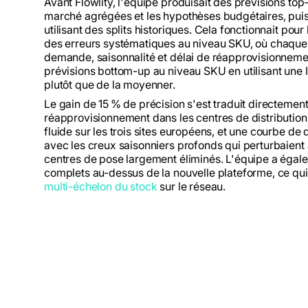
Avant Flowlity, l'équipe produisait des prévisions t
marché agrégées et les hypothèses budgétaires, pui
utilisant des splits historiques. Cela fonctionnait pou
des erreurs systématiques au niveau SKU, où chaque 
demande, saisonnalité et délai de réapprovisionnemen
prévisions bottom-up au niveau SKU en utilisant une IA
plutôt que de la moyenner.
Le gain de 15 % de précision s'est traduit directemen
réapprovisionnement dans les centres de distribution,
fluide sur les trois sites européens, et une courbe de d
avec les creux saisonniers profonds qui perturbaient
centres de pose largement éliminés. L'équipe a égal
complets au-dessus de la nouvelle plateforme, ce qu
multi-échelon du stock
sur le réseau.