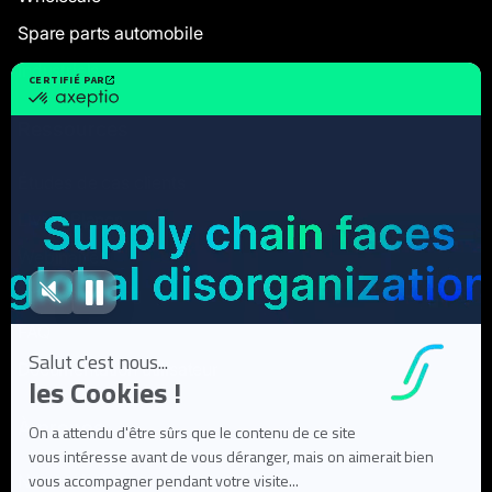
Spare parts automobile
Industriels
Ressources
Études de cas clients
Livres Blancs
Webinaires
Articles de blog
FAQ
Documentation utilisateur
À propos
Notre mission