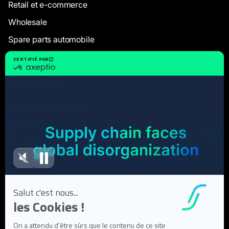
Retail et e-commerce
Wholesale
Spare parts automobile
Industriels
Ressources
Études de cas clients
Livres Blancs
Webinaires
Articles de blog
FAQ
Documentation utilisateur
À propos