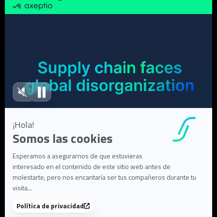
Manufactura
Recursos
Casos de éxito
Informes
Webinars
Artículos de blog
Preguntas Frecuentes
Documentación del usuario
Sobre nosotros
Sobre nosotros
Liderazgo y equipo