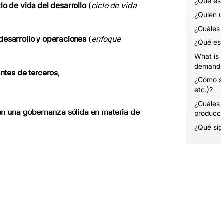
¿Qué es
clo de vida del desarrollo
(
ciclo de vida
¿Quién 
¿Cuáles 
desarrollo y operaciones
(
enfoque
¿Qué es
What is
demand 
ntes de terceros
,
¿Cómo se
etc.)?
¿Cuáles 
n una gobernanza sólida en materia de
producc
¿Qué sig