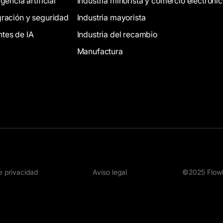
igencia artificial
Industria minorista y comercio electróni
gración y seguridad
Industria mayorista
tes de IA
Industria del recambio
Manufactura
de privacidad
Aviso legal
©2025 Flowl