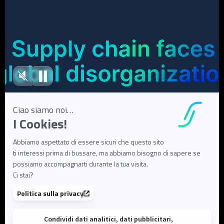
Gestione dei ricambi
Produzione / Industria manifatturiera
Risorse
Case Studies
White Papers
Webinar
Articoli di blog
FAQ
User Documentation
Su di noi
Su di noi