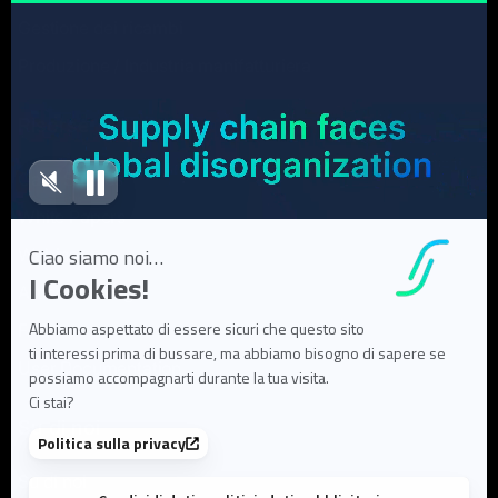
Gestione dei ricambi
Produzione / Industria manifatturiera
Risorse
Case Studies
White Papers
Webinar
Articoli di blog
FAQ
User Documentation
Su di noi
Su di noi