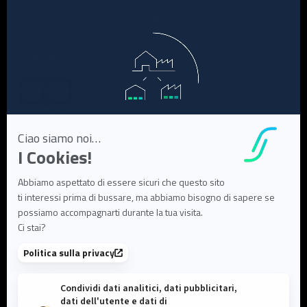
Produzione / Industria manifatturiera
Risorse
Case Studies
White Papers
Webinar
Articoli di blog
FAQ
User Documentation
Su di noi
Su di noi
Leadership e team