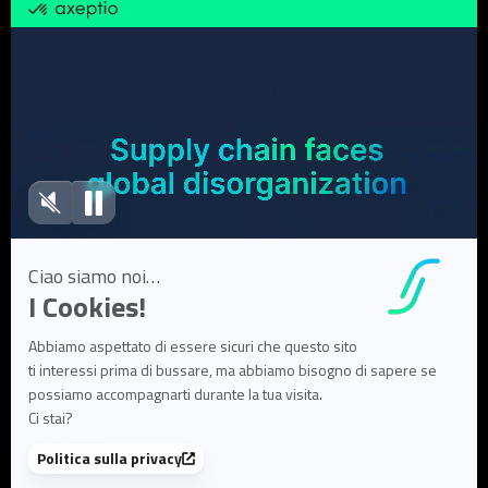
Commercio all'ingrosso
Gestione dei ricambi
Produzione / Industria manifatturiera
Risorse
Case Studies
White Papers
Webinar
Articoli di blog
FAQ
User Documentation
Su di noi