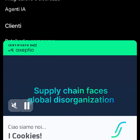
Agenti IA
Clienti
Retail ed e-commerce
Commercio all'ingrosso
Gestione dei ricambi
Produzione / Industria manifatturiera
Risorse
Case Studies
White Papers
Webinar
Articoli di blog