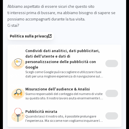
FAQ
User Documentation
Su di noi
Su di noi
Leadership e team
Partner ed ecosistema
Opportunità di lavoro
Contattaci
Cookie settings
Informativa sulla privacy
Note legali