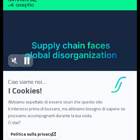
Commercio all'ingrosso
Gestione dei ricambi
Produzione / Industria manifatturiera
Risorse
Case Studies
White Papers
Webinar
Articoli di blog
FAQ
User Documentation
Su di noi