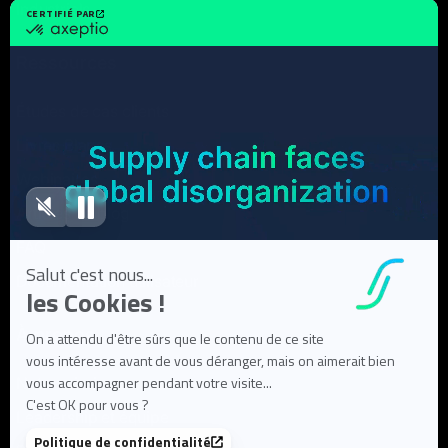
Industriels
Ressources
Études de cas clients
Livres Blancs
Webinaires
Articles de blog
FAQ
Documentation utilisateur
À propos
Notre mission
Leadership et équipe