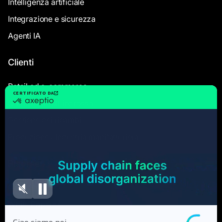
Intelligenza artificiale
disaccoppiamento della supply chain (come
raccomandato dal DDMRP) per disaccoppiare
Integrazione e sicurezza
domanda e offerta nei punti giusti, ma
:
Agenti IA
La differenza è che questi punti vengono
gestiti in modo più intelligente e
adattabile grazie all'apprendimento
Clienti
automatico.
Retail ed e-commerce
In breve, Flowlity adotta lo spirito della
domanda e aggiunge la potenza
Commercio all'ingrosso
dell'intelligenza artificiale per migliorare la
Gestione dei ricambi
reattività.
Produzione / Industria manifatturiera
Le aziende che trovano il DDMRP troppo rigido o
manuale apprezzeranno quello di Flowlity
capace di
Risorse
automatizzare il ricalcolo dei parametri
(buffer,
rifornimenti) su base continuativa.
Case Studies
Inoltre, secondo Flowlity, il DDMRP puro «trova i suoi
limiti» sui prodotti altamente volatili: è proprio qui che
White Papers
l'approccio AI di Flowlity fa la differenza assorbendo
meglio l'incertezza.
Webinar