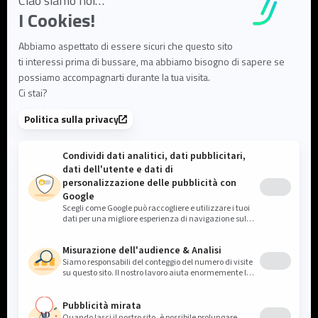
Articoli di blog
FAQ
User Documentation
Su di noi
Su di noi
Leadership e team
Partner ed ecosistema
Opportunità di lavoro
Contattaci
Cookie settings