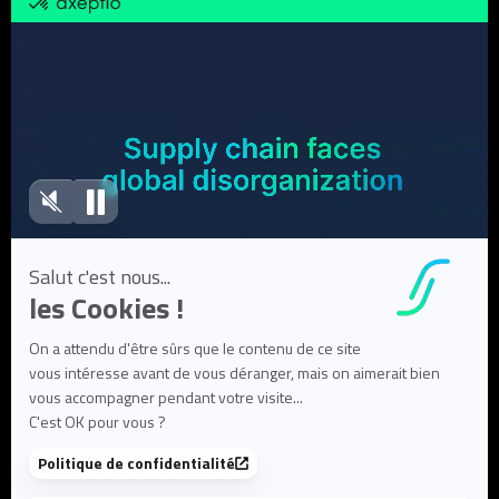
Ressources
Études de cas clients
Livres Blancs
Webinaires
Articles de blog
FAQ
Documentation utilisateur
À propos
Notre mission
Leadership et équipe
Partenaires et écosystème