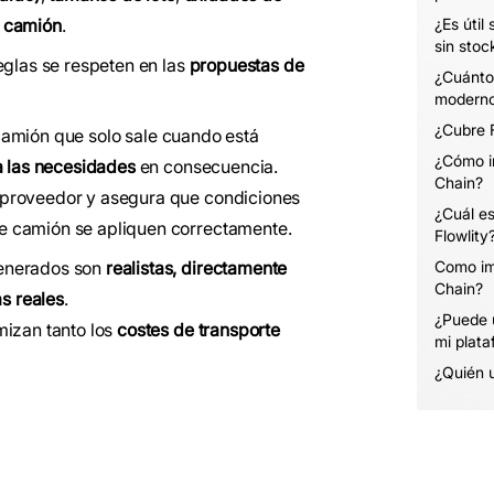
e camión
.
¿Es útil
sin stoc
eglas se respeten en las
propuestas de
¿Cuánto
modern
¿Cubre F
amión que solo sale cuando está
¿Cómo i
 las necesidades
en consecuencia.
Chain?
 proveedor y asegura que condiciones
¿Cuál es
e camión se apliquen correctamente.
Flowlity
generados son
realistas, directamente
Como im
Chain?
as reales
.
¿Puede u
mizan tanto los
costes de transporte
mi plata
¿Quién 