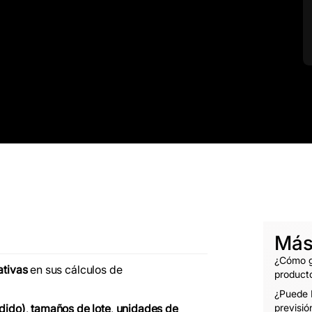
Más
¿Cómo ge
ativas
en sus cálculos de
product
¿Puede F
dido)
,
tamaños de lote
,
unidades de
previsi