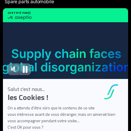
Spare parts automobile
Industriels
Ressources
Études de cas clients
Livres Blancs
Webinaires
Articles de blog
FAQ
Documentation utilisateur
À propos
Notre mission
Leadership et équipe